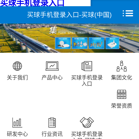
买球手机登录入口
买球手机登录入口-买球(中国)
买球手机登录入口
关于我们
产品中心
远征研发中心
关于我们
产品中心
买球手机登录
集团文化
创新能力
入口
集团文化
荣誉资质
荣誉资质
新闻动态
研发中心
行业资讯
买球手机登录