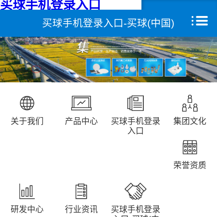
买球手机登录入口
买球手机登录入口-买球(中国)
买球手机登录入口
关于我们
产品中心
远征研发中心
关于我们
产品中心
买球手机登录
集团文化
创新能力
入口
集团文化
荣誉资质
荣誉资质
新闻动态
研发中心
行业资讯
买球手机登录