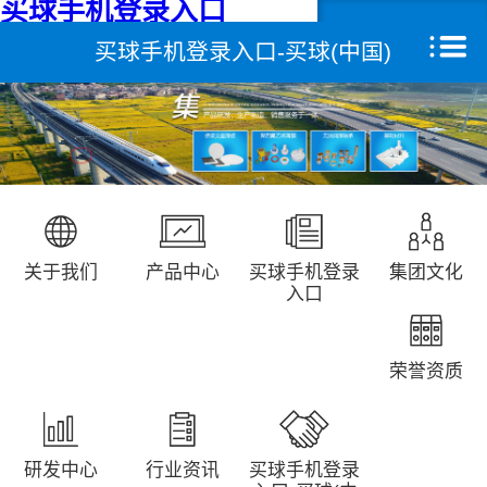
买球手机登录入口
买球手机登录入口-买球(中国)
买球手机登录入口
关于我们
产品中心
远征研发中心
关于我们
产品中心
买球手机登录
集团文化
创新能力
入口
集团文化
荣誉资质
荣誉资质
新闻动态
研发中心
行业资讯
买球手机登录