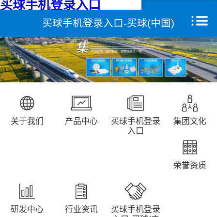
买球手机登录入口
买球手机登录入口-买球(中国)
买球手机登录入口
关于我们
产品中心
远征研发中心
关于我们
产品中心
买球手机登录
集团文化
创新能力
入口
集团文化
荣誉资质
荣誉资质
新闻动态
研发中心
行业资讯
买球手机登录