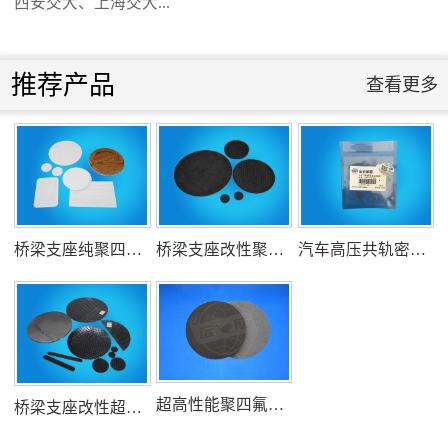
西安交大、上海交大...
与环境新材料成果转化基地签约暨揭牌仪
式...
推荐产品
查看更多
氟塑料行业兴氟沙龙...
组织客户体验深州蜜桃采摘...
衡水市委书记新项目开发参观...
桥梁支座纯聚四氟乙烯滑板
桥梁支座改性聚四氟乙烯滑板
汽车高压共轨密封圈
消防小组训练...
衡水安全局长参观...
超高性能聚四氟乙烯滑板
桥梁支座改性超高分子量聚乙烯滑板