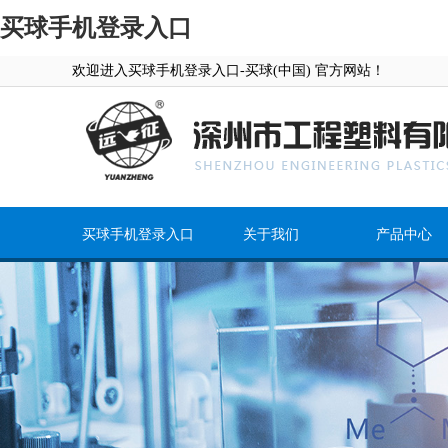
买球手机登录入口
欢迎进入买球手机登录入口-买球(中国) 官方网站！
买球手机登录入口
关于我们
产品中心