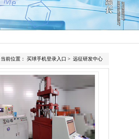
当前位置：
买球手机登录入口
>
远征研发中心