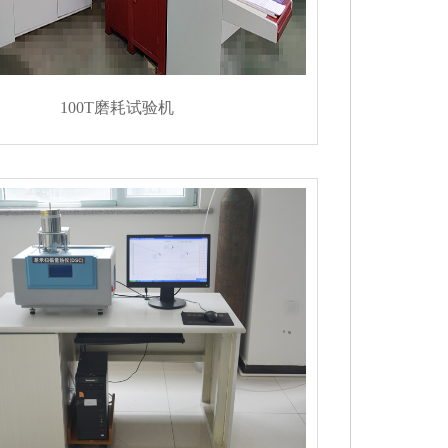
100T磨耗试验机