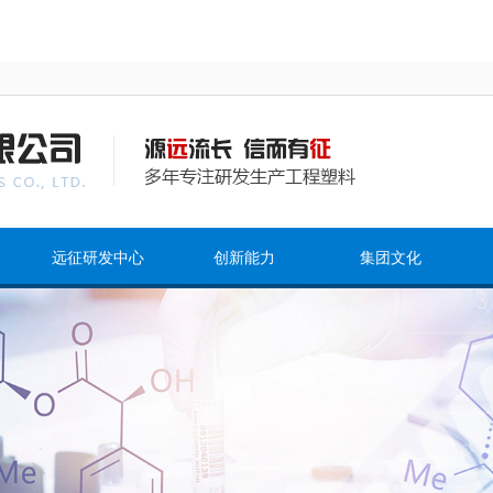
远征研发中心
创新能力
集团文化