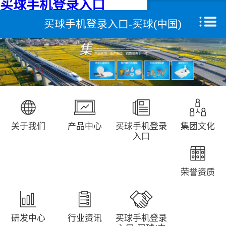
买球手机登录入口
买球手机登录入口-买球(中国)
买球手机登录入口
关于我们
产品中心
远征研发中心
关于我们
产品中心
买球手机登录
集团文化
创新能力
入口
集团文化
荣誉资质
荣誉资质
新闻动态
研发中心
行业资讯
买球手机登录