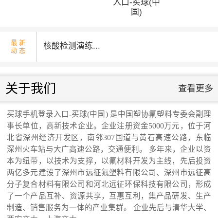
入口-买球(中
买球手机登录入口-
国)
买球(中国)
买球手机登录入口-
最 新
核酸检测演练...
动 态
买球(中国)
国庆升旗仪式...
关于我们
查看更多
省发改委领导来我公司调研走访...
买球手机登录入口-买球(中国) 是中国塑协氟塑料专委会副理
事长单位，高新技术企业。企业注册资金5000万元，位于河
交通运输行业标准《桥梁支座用高分子材料
北省深州经济开发区，南邻307国道与黄石高速公路，东临
深州火车站与大广高速公路，交通便利。 多年来，企业以资
本为纽带，以技术为支撑，以氟材料开发为主线，先后投资
滑板》 送审稿审查会在京召开...
两亿多元建设了深州市远征氟塑料有限公司、深州市远征高
分子复合材料有限公司和河北远征环保科技有限公司，形成
河北省科学院与远征环保科技有限公司能源
了一个产品互补、资源共享，互惠互利，集产品研发、生产
制造、销售服务为一体的产业集群。 企业先后与清华大学、