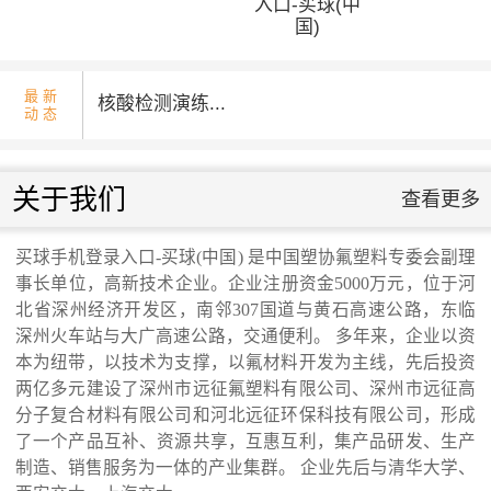
入口-买球(中
买球手机登录入口-
国)
买球(中国)
买球手机登录入口-
最 新
核酸检测演练...
动 态
买球(中国)
国庆升旗仪式...
关于我们
查看更多
省发改委领导来我公司调研走访...
买球手机登录入口-买球(中国) 是中国塑协氟塑料专委会副理
事长单位，高新技术企业。企业注册资金5000万元，位于河
交通运输行业标准《桥梁支座用高分子材料
北省深州经济开发区，南邻307国道与黄石高速公路，东临
深州火车站与大广高速公路，交通便利。 多年来，企业以资
本为纽带，以技术为支撑，以氟材料开发为主线，先后投资
滑板》 送审稿审查会在京召开...
两亿多元建设了深州市远征氟塑料有限公司、深州市远征高
分子复合材料有限公司和河北远征环保科技有限公司，形成
河北省科学院与远征环保科技有限公司能源
了一个产品互补、资源共享，互惠互利，集产品研发、生产
制造、销售服务为一体的产业集群。 企业先后与清华大学、