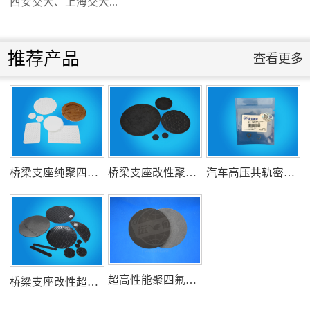
西安交大、上海交大...
与环境新材料成果转化基地签约暨揭牌仪
式...
推荐产品
查看更多
氟塑料行业兴氟沙龙...
组织客户体验深州蜜桃采摘...
衡水市委书记新项目开发参观...
桥梁支座纯聚四氟乙烯滑板
桥梁支座改性聚四氟乙烯滑板
汽车高压共轨密封圈
消防小组训练...
衡水安全局长参观...
超高性能聚四氟乙烯滑板
桥梁支座改性超高分子量聚乙烯滑板