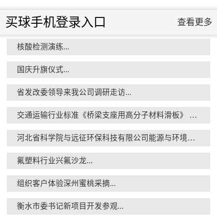
买球手机登录入口
查看更多
核酸检测演练...
国庆升旗仪式...
省发改委领导来我公司调研走访...
交通运输行业标准《桥梁支座用高分子材料滑板》 送审稿审查会在京召开...
河北省科学院与远征环保科技有限公司能源与环境新材料成果转化基地签约暨揭牌仪式...
氟塑料行业兴氟沙龙...
组织客户体验深州蜜桃采摘...
衡水市委书记新项目开发参观...