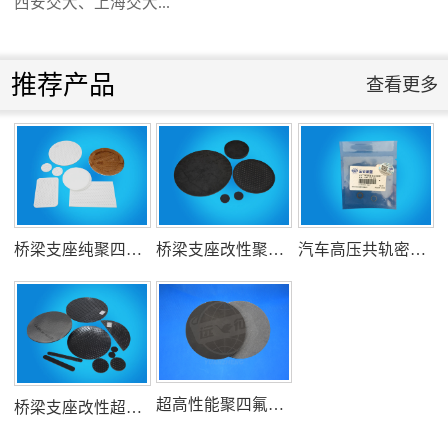
西安交大、上海交大...
与环境新材料成果转化基地签约暨揭牌仪
式...
推荐产品
查看更多
氟塑料行业兴氟沙龙...
组织客户体验深州蜜桃采摘...
衡水市委书记新项目开发参观...
桥梁支座纯聚四氟乙烯滑板
桥梁支座改性聚四氟乙烯滑板
汽车高压共轨密封圈
消防小组训练...
衡水安全局长参观...
超高性能聚四氟乙烯滑板
桥梁支座改性超高分子量聚乙烯滑板