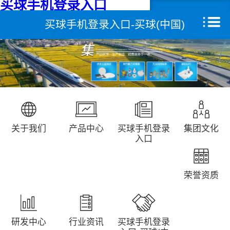
买球手机登录入口
买球手机登录入口-买球(中国)
买球手机登录入口
关于我们
产品中心
远征研发中心
关于我们
产品中心
买球手机登录
集团文化
创新能力
入口
集团文化
荣誉资质
荣誉资质
新闻动态
研发中心
行业资讯
买球手机登录