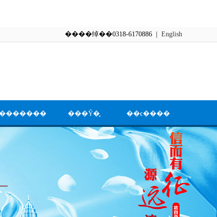
����绰��0318-6170886 |
English
�������
���Ŷ�̬
��ϵ����