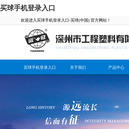
买球手机登录入口
欢迎进入买球手机登录入口-买球(中国) 官方网站！
买球手机登录入口
关于我们
产品中心